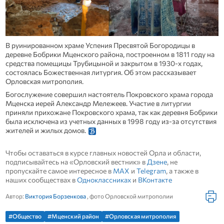
В руинированном храме Успения Пресвятой Богородицы в
деревне Бобрики Мценского района, построенном в 1811 году на
средства помещицы Трубицыной и закрытом в 1930-х годах,
состоялась Божественная литургия. Об этом рассказывает
Орловская митрополия.
Богослужение совершил настоятель Покровского храма города
Мценска иерей Александр Мележеев. Участие в литургии
приняли прихожане Покровского храма, так как деревня Бобрики
была исключена из учетных данных в 1998 году из-за отсутствия
жителей и жилых домов.
Чтобы оставаться в курсе главных новостей Орла и области,
подписывайтесь на «Орловский вестник» в
Дзене
, не
пропускайте самое интересное в
MAX
и
Telegram
, а также в
наших сообществах в
Одноклассниках
и
ВКонтакте
Автор:
Виктория Борзенкова
, фото Орловской митрополии
#Общество
#Мценский район
#Орловская митрополия