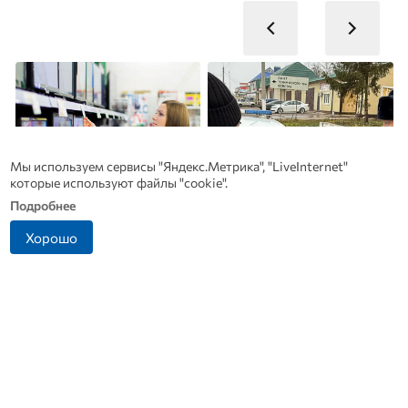
Мы используем сервисы "Яндекс.Метрика", "LiveInternet"
которые используют файлы "cookie".
Подробнее
Хорошо
Почему вы не сможете
Житель Ливенского
вернуть в магазин
района попался на
з
купленный телевизор
попытке дать взятку
инспектору ДПС