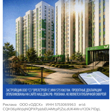
Реклама ООО «ОДСК» ИНН 5753069963 erid:
CQH36pWzJqNQPXPpJdsEU4MtpPjZsLdUK4MroY2Dk71DgL