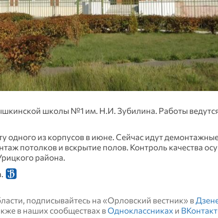
шкинской школы №1 им. Н.И. Зубилина. Работы ведутся
дного из корпусов в июне. Сейчас идут демонтажные 
нтаж потолков и вскрытие полов. Контроль качества о
Урицкого района.
а.
области, подписывайтесь на «Орловский вестник» в
Дзен
также в наших сообществах в
Одноклассниках
и
ВКонтакт