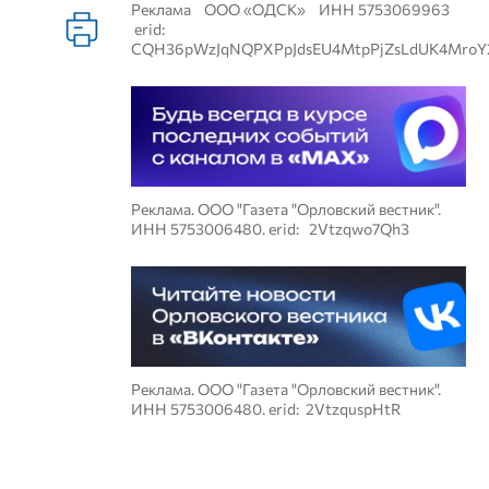
Реклама ООО «ОДСК» ИНН 5753069963
erid:
CQH36pWzJqNQPXPpJdsEU4MtpPjZsLdUK4MroY
Реклама. ООО "Газета "Орловский вестник".
ИНН 5753006480. erid: 2Vtzqwo7Qh3
Реклама. ООО "Газета "Орловский вестник".
ИНН 5753006480. erid: 2VtzquspHtR