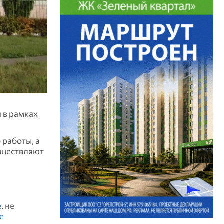
 в рамках
работы, а
существляют
е
, не
е