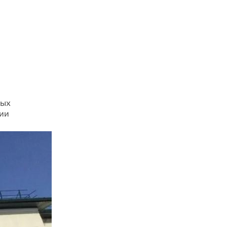
ных
ции