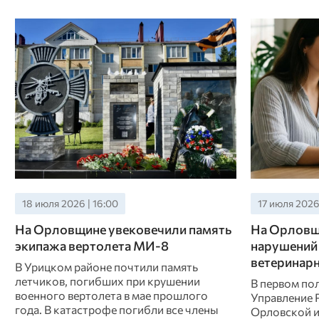
18 июля 2026 | 16:00
17 июля 2026 
На Орловщине увековечили память
На Орловщ
экипажа вертолета МИ-8
нарушений
ветеринар
В Урицком районе почтили память
летчиков, погибших при крушении
В первом по
военного вертолета в мае прошлого
Управление 
года. В катастрофе погибли все члены
Орловской и