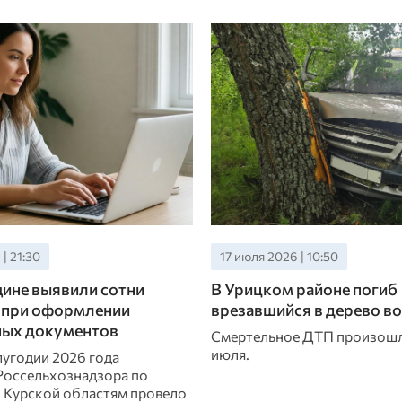
| 21:30
17 июля 2026 | 10:50
ине выявили сотни
В Урицком районе погиб
 при оформлении
врезавшийся в дерево в
ных документов
Смертельное ДТП произошл
июля.
лугодии 2026 года
Россельхознадзора по
 Курской областям провело