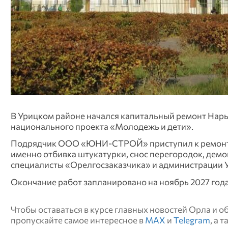
В Урицком районе начался капитальный ремонт Нары
национального проекта «Молодежь и дети».
Подрядчик ООО «ЮНИ-СТРОЙ» приступил к ремонту о
именно отбивка штукатурки, снос перегородок, демо
специалисты «Орелгосзаказчика» и администрации 
Окончание работ запланировано на ноябрь 2027 год
Чтобы оставаться в курсе главных новостей Орла и 
пропускайте самое интересное в
MAX
и
Telegram
, а 