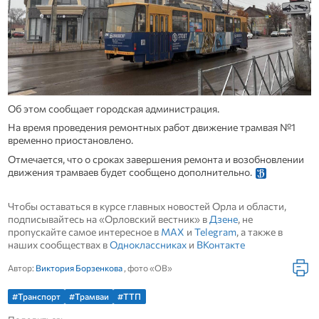
Об этом сообщает городская администрация.
На время проведения ремонтных работ движение трамвая №1
временно приостановлено.
Отмечается, что о сроках завершения ремонта и возобновлении
движения трамваев будет сообщено дополнительно.
Чтобы оставаться в курсе главных новостей Орла и области,
подписывайтесь на «Орловский вестник» в
Дзене
, не
пропускайте самое интересное в
MAX
и
Telegram
, а также в
наших сообществах в
Одноклассниках
и
ВКонтакте
Автор:
Виктория Борзенкова
, фото «ОВ»
#Транспорт
#Трамваи
#ТТП