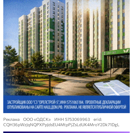
Реклама ООО «ОДСК» ИНН 5753069963 erid:
CQH36pWzJqNQPXPpJdsEU4MtpPjZsLdUK4MroY2Dk71DgL