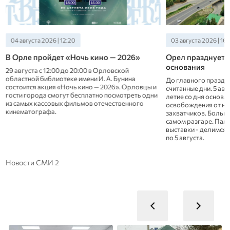
04 августа 2026 | 12:20
03 августа 2026 | 16
В Орле пройдет «Ночь кино — 2026»
Орел празднует 4
основания
29 августа с 12:00 до 20:00 в Орловской
областной библиотеке имени И. А. Бунина
До главного праздн
состоится акция «Ночь кино — 2026». Орловцы и
считанные дни. 5 ав
гости города смогут бесплатно посмотреть одни
летие со дня основа
из самых кассовых фильмов отечественного
освобождения от н
кинематографа.
захватчиков. Больш
самом разгаре. Памя
выставки - делимся 
по 5 августа.
Новости СМИ 2