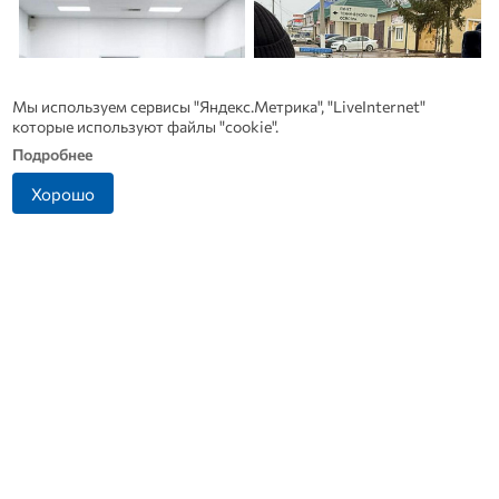
Мы используем сервисы "Яндекс.Метрика", "LiveInternet"
которые используют файлы "cookie".
Подробнее
Хорошо
Какие товары пропадут из
Житель Ливенского
магазинов с 1 августа 2026
района попался на
п
года
попытке дать взятку
инспектору ДПС