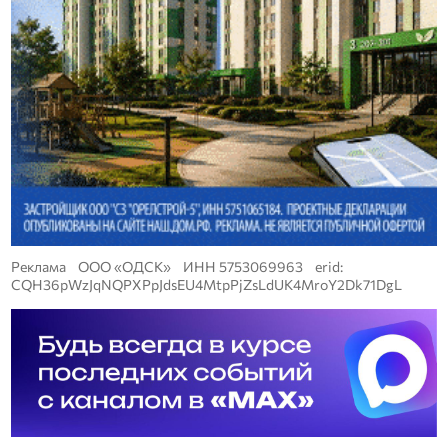
Реклама ООО «ОДСК» ИНН 5753069963 erid:
CQH36pWzJqNQPXPpJdsEU4MtpPjZsLdUK4MroY2Dk71DgL