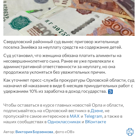
Свердловский районный суд вынес приговор жительнице
поселка Змиёвка за неуплату средств на содержание детей.
Суд установил, что женщина обязана платить алименты на
несовершеннолетнего сына. Ранее ее уже привлекали к
административной ответственности за неуплату, но она
продолжила уклоняться без уважительных причин.
Как уточняет пресс-служба прокуратуры Орловской области, суд
назначил ей наказание в виде 6 месяцев принудительных работ с
удержанием 10% из заработка в доход государства.
Чтобы оставаться в курсе главных новостей Орла и области,
подписывайтесь на «Орловский вестник» в
Дзене
, не
пропускайте самое интересное в
MAX
и
Telegram
, а также в
наших сообществах в
Одноклассниках
и
ВКонтакте
Автор:
Виктория Борзенкова
, фото «ОВ»