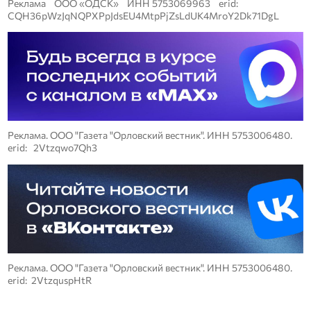
Реклама ООО «ОДСК» ИНН 5753069963 erid:
CQH36pWzJqNQPXPpJdsEU4MtpPjZsLdUK4MroY2Dk71DgL
Реклама. ООО "Газета "Орловский вестник". ИНН 5753006480.
erid: 2Vtzqwo7Qh3
Реклама. ООО "Газета "Орловский вестник". ИНН 5753006480.
erid: 2VtzquspHtR