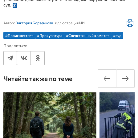
суд.
Автор:
Виктория Борзенкова
, иллюстрация ИИ
#Происшествия
#Прокуратура
#Следственный комитет
#суд
Поделиться:
Читайте также по теме