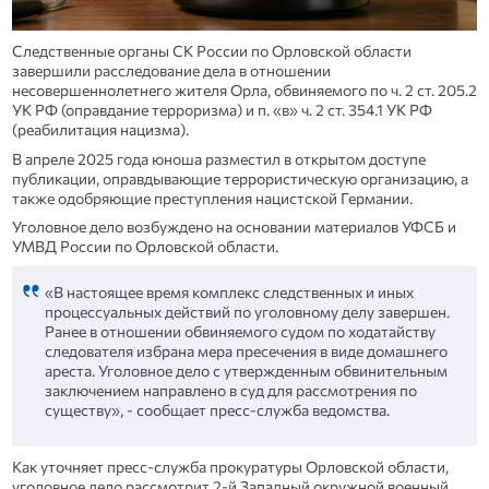
Следственные органы СК России по Орловской области
завершили расследование дела в отношении
несовершеннолетнего жителя Орла, обвиняемого по ч. 2 ст. 205.2
УК РФ (оправдание терроризма) и п. «в» ч. 2 ст. 354.1 УК РФ
(реабилитация нацизма).
В апреле 2025 года юноша разместил в открытом доступе
публикации, оправдывающие террористическую организацию, а
также одобряющие преступления нацистской Германии.
Уголовное дело возбуждено на основании материалов УФСБ и
УМВД России по Орловской области.
«В настоящее время комплекс следственных и иных
процессуальных действий по уголовному делу завершен.
Ранее в отношении обвиняемого судом по ходатайству
следователя избрана мера пресечения в виде домашнего
ареста. Уголовное дело с утвержденным обвинительным
заключением направлено в суд для рассмотрения по
существу», - сообщает пресс-служба ведомства.
Как уточняет пресс-служба прокуратуры Орловской области,
уголовное дело рассмотрит 2-й Западный окружной военный