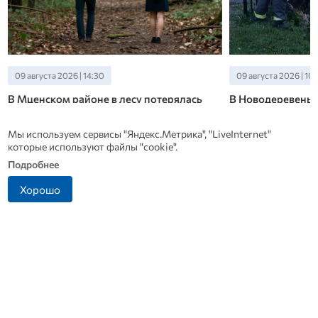
09 августа 2026 | 10:30
08 августа 2026 | 15:
В Новодеревеньковском районе утонул
Незнакомец отбл
мужчина
орловца кражей 
электровелосип
Трагедия произошла в поселке Михайловка на
Мы используем сервисы "Яндекс.Метрика", "LiveInternet"
реке Любовше
Злоумышленника уд
которые используют файлы "cookie".
следам.
Подробнее
Новости СМИ 2
Хорошо