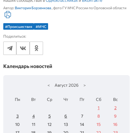
наших сообществах в
Одноклассниках
и
ВКонтакте
Автор:
Виктория Борзенкова
, фото ГУ МЧС России по Орловской области
#Происшествия
#МЧС
Поделиться:
Календарь новостей
<
Август
2026
>
Пн
Вт
Ср
Чт
Пт
Сб
Вс
1
2
3
4
5
6
7
8
9
10
11
12
13
14
15
16
17
18
19
20
21
22
23