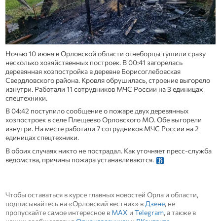
Ночью 10 июня в Орловской области огнеборцы тушили сразу
несколько хозяйственных построек. В 00:41 загорелась
деревянная хозпостройка в деревне Борисоглебовская
Свердловского района. Кровля обрушилась, строение выгорело
изнутри. Работали 11 сотрудников МЧС России на 3 единицах
спецтехники.
В 04:42 поступило сообщение о пожаре двух деревянных
хозпостроек в селе Плещеево Орловского МО. Обе выгорели
изнутри. На месте работали 7 сотрудников МЧС России на 2
единицах спецтехники.
В обоих случаях никто не пострадал. Как уточняет пресс-служба
ведомства, причины пожара устанавливаются.
Чтобы оставаться в курсе главных новостей Орла и области,
подписывайтесь на «Орловский вестник» в
Дзене
, не
пропускайте самое интересное в
MAX
и
Telegram
, а также в