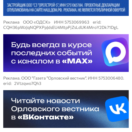
Реклама ООО «ОДСК» ИНН 5753069963 erid:
CQH36pWzJqNQPXPpJdsEU4MtpPjZsLdUK4MroY2Dk71DgL
Реклама. ООО "Газета "Орловский вестник". ИНН 5753006480.
erid: 2Vtzqwo7Qh3