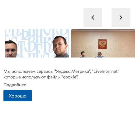
Мы используем сервисы "Яндекс.Метрика", "LiveInternet"
которые используют файлы "cookie".
Подробнее
Хорошо
Династия Осюшкиных:
Антон Сиротинин
Ф
«ОВ» продолжает серию
назначен прокурором
материалов ко Дню
Советского района Орла
б
строителя