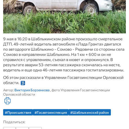
9 мая в 16:20 в Шаблыкинском районе произошло смертельное
ДТП. 49-летний водитель автомобиля «Лада Гранта» двигался
по автодороге Шаблыкино - Сомово - Рядовичи со стороны села
Сомово в направлении Шаблыкино. На 1 км + 600 м он не
справился с управлением, съехал в кювет и опрокинулся. В
результате аварии 53-летняя пассажирка скончалась на месте,
водитель и еще одна 46-летняя пассажирка госпитализированы.
Об этом рассказали в Управлении Госавтоинспекции Орловской
области.
Автор:
Виктория Борзенкова
, фото Управления Госавтоинспекции
Орловской области
#Происшествия
#Госавтоинспекция
#Шаблыкинский район
Поделиться: