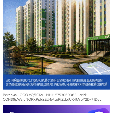
Реклама ООО «ОДСК» ИНН 5753069963 erid:
CQH36pWzJqNQPXPpJdsEU4MtpPjZsLdUK4MroY2Dk71DgL