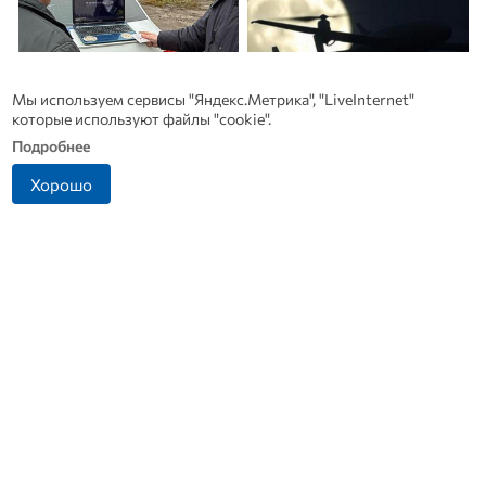
Мы используем сервисы "Яндекс.Метрика", "LiveInternet"
которые используют файлы "cookie".
Подробнее
Житель Ливенского
В Дмитровске принимают
Хорошо
района попался на
заявления от жителей, чье
попытке дать взятку
имущество пострадало от
инспектору ДПС
БПЛА