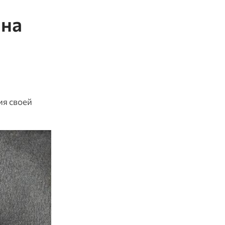
 на
ия своей