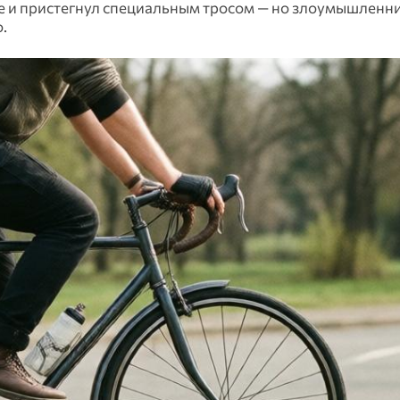
е и пристегнул специальным тросом — но злоумышленн
.