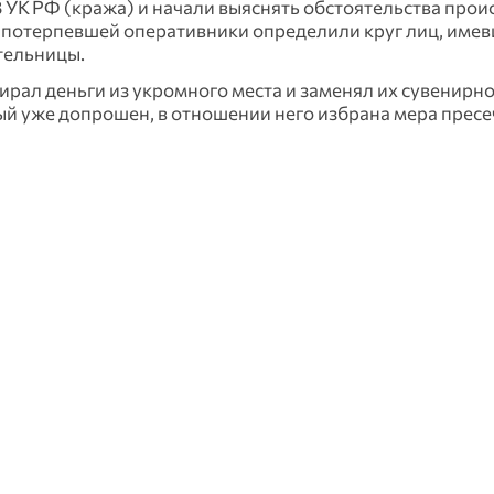
8 УК РФ (кража) и начали выяснять обстоятельства прои
потерпевшей оперативники определили круг лиц, имев
тельницы.
ирал деньги из укромного места и заменял их сувенирн
й уже допрошен, в отношении него избрана мера пресе