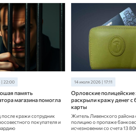
| 17:11
09 июля 2026 | 15:00
полицейские за два часа
Орловец купил алкоголь
ражу денег с банковской
цветов за чужой счет
Он нашел на остановке бан
карту и решил ею воспользо
нского района сообщил в
ропаже банковской карты и
 со счета 13 800 рублей.