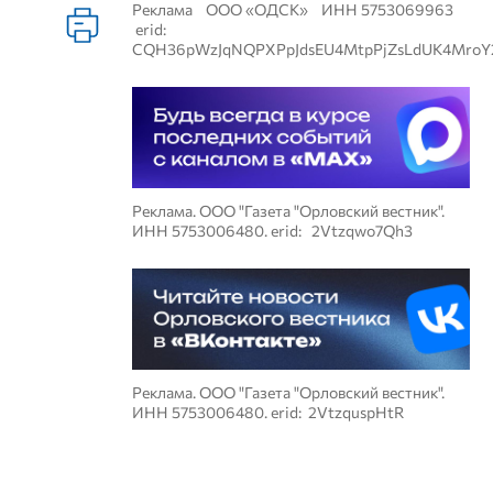
Реклама ООО «ОДСК» ИНН 5753069963
erid:
CQH36pWzJqNQPXPpJdsEU4MtpPjZsLdUK4MroY
Реклама. ООО "Газета "Орловский вестник".
ИНН 5753006480. erid: 2Vtzqwo7Qh3
Реклама. ООО "Газета "Орловский вестник".
ИНН 5753006480. erid: 2VtzquspHtR