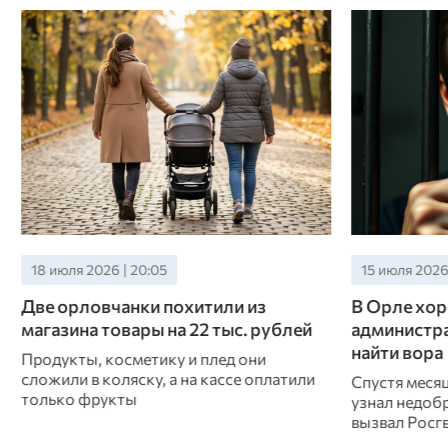
15 июля 2026 | 22:00
14 июля 2026 
В Орле хорошая память
Орловские 
администратора магазина помогла
раскрыли к
найти вора
карты
Спустя месяц после кражи сотрудник
Житель Ливе
узнал недобросовестного покупателя и
полицию о п
вызвал Росгвардию
исчезновении