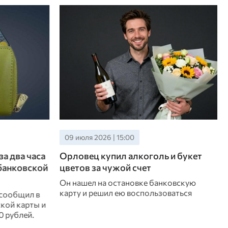
03 июля 2026 | 18:00
 и букет
Житель Должанского района
осужден за кражу денег с чужой
банковской карты
ковскую
ваться
Ранее он уже был судим