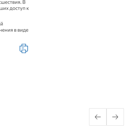
сшествия. В
ших доступ к
ой
чения в виде