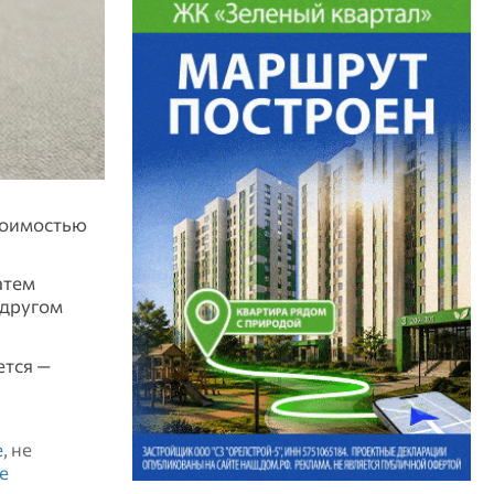
тоимостью
атем
 другом
ется —
е
, не
е