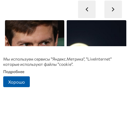
Мы используем сервисы "Яндекс.Метрика", "LiveInternet"
которые используют файлы "cookie".
Подробнее
Хорошо
Смолов призвал
В Дмитровске принимают
российских футболистов
заявления от жителей, чье
покинуть страну
имущество пострадало от
БПЛА