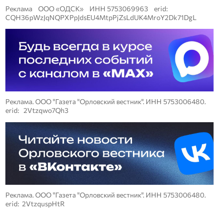
Реклама ООО «ОДСК» ИНН 5753069963 erid:
CQH36pWzJqNQPXPpJdsEU4MtpPjZsLdUK4MroY2Dk71DgL
Реклама. ООО "Газета "Орловский вестник". ИНН 5753006480.
erid: 2Vtzqwo7Qh3
Реклама. ООО "Газета "Орловский вестник". ИНН 5753006480.
erid: 2VtzquspHtR