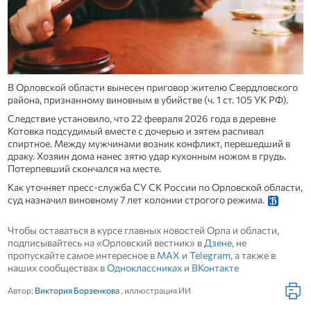
В Орловской области вынесен приговор жителю Свердловского
района, признанному виновным в убийстве (ч. 1 ст. 105 УК РФ).
Следствие установило, что 22 февраля 2026 года в деревне
Котовка подсудимый вместе с дочерью и зятем распивал
спиртное. Между мужчинами возник конфликт, перешедший в
драку. Хозяин дома нанес зятю удар кухонным ножом в грудь.
Потерпевший скончался на месте.
Как уточняет пресс-служба СУ СК России по Орловской области,
суд назначил виновному 7 лет колонии строгого режима.
Чтобы оставаться в курсе главных новостей Орла и области,
подписывайтесь на «Орловский вестник» в
Дзене
, не
пропускайте самое интересное в
MAX
и
Telegram
, а также в
наших сообществах в
Одноклассниках
и
ВКонтакте
Автор:
Виктория Борзенкова
, иллюстрация ИИ