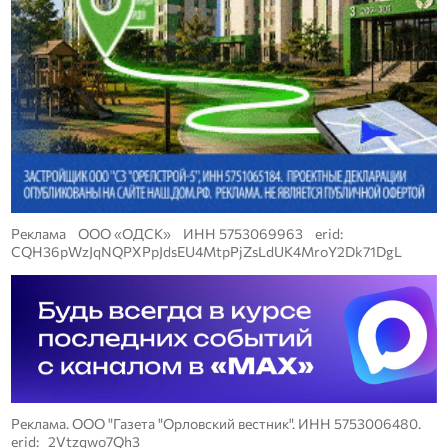
Реклама ООО «ОДСК» ИНН 5753069963 erid:
CQH36pWzJqNQPXPpJdsEU4MtpPjZsLdUK4MroY2Dk71DgL
Реклама. ООО "Газета "Орловский вестник". ИНН 5753006480.
erid: 2Vtzqwo7Qh3