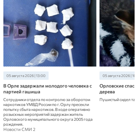
05 августа 2026 | 13:00
05 августа 2026 | 10
В Орле задержали молодого человека с
Орловские спасат
партией гашиша
дерева
Сотрудники отдела по контролю за оборотом
Пушистый сидел там
наркотиков УМВД России по г. Орлу пресекли
попытку сбыта наркотиков. В ходе оперативно
розыскных мероприятий задержан житель
Орловского муниципального округа 2005 года
рождения.
Новости СМИ 2