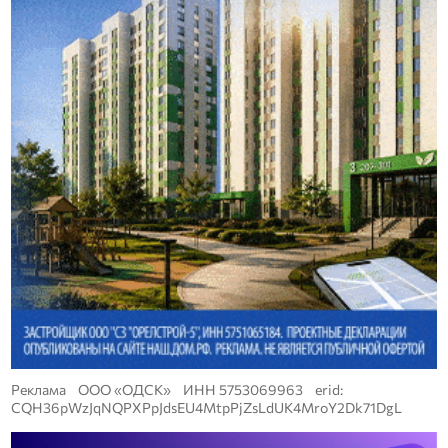
Реклама ООО «ОДСК» ИНН 5753069963 erid:
CQH36pWzJqNQPXPpJdsEU4MtpPjZsLdUK4MroY2Dk71DgL