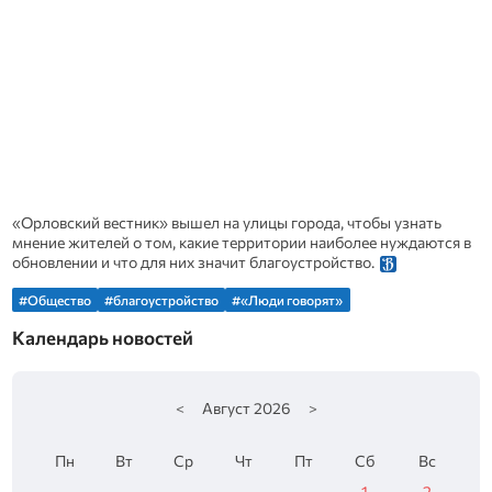
«Орловский вестник» вышел на улицы города, чтобы узнать
мнение жителей о том, какие территории наиболее нуждаются в
обновлении и что для них значит благоустройство.
#Общество
#благоустройство
#«Люди говорят»
Календарь новостей
<
Август
2026
>
Пн
Вт
Ср
Чт
Пт
Сб
Вс
1
2