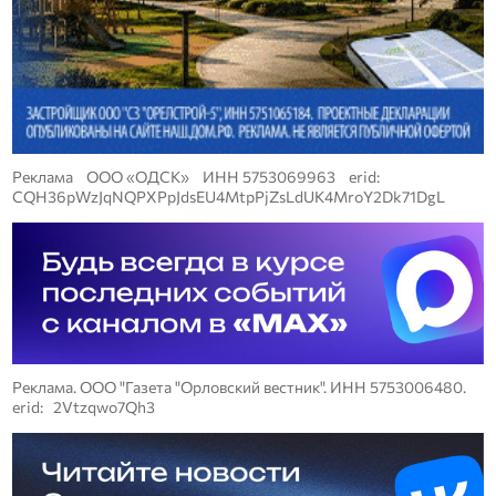
Реклама ООО «ОДСК» ИНН 5753069963 erid:
CQH36pWzJqNQPXPpJdsEU4MtpPjZsLdUK4MroY2Dk71DgL
Реклама. ООО "Газета "Орловский вестник". ИНН 5753006480.
erid: 2Vtzqwo7Qh3