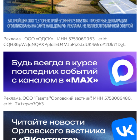
Реклама ООО «ОДСК» ИНН 5753069963 erid:
CQH36pWzJqNQPXPpJdsEU4MtpPjZsLdUK4MroY2Dk71DgL
Реклама. ООО "Газета "Орловский вестник". ИНН 5753006480.
erid: 2Vtzqwo7Qh3