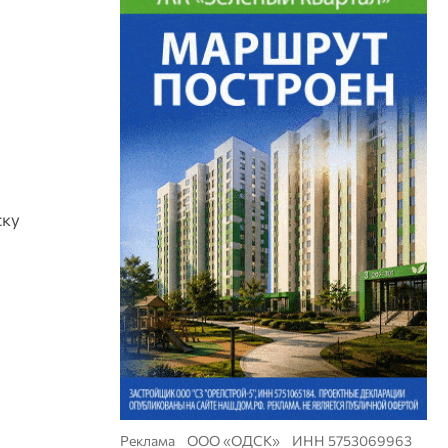
ску
Реклама ООО «ОДСК» ИНН 5753069963