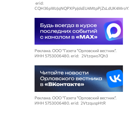
erid:
CQH36pWzJqNQPXPpJdsEU4MtpPjZsLdUK4MroY
Реклама. ООО "Газета "Орловский вестник".
ИНН 5753006480. erid: 2Vtzqwo7Qh3
Реклама. ООО "Газета "Орловский вестник".
ИНН 5753006480. erid: 2VtzquspHtR