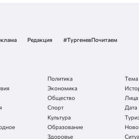
еклама
Редакция
#ТургеневПочитаем
Политика
Тема
вия
Экономика
Исто
Общество
Лица
я
Спорт
Дата
Культура
Тури
одное
Образование
Ново
Здоровье
Ситу