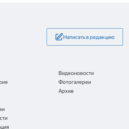
Написать в редакцию
Видеоновости
рия
Фотогалереи
Архив
зм
сти
ация