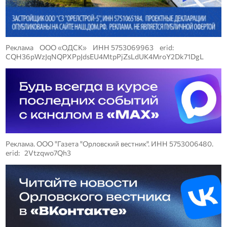
Реклама ООО «ОДСК» ИНН 5753069963 erid:
CQH36pWzJqNQPXPpJdsEU4MtpPjZsLdUK4MroY2Dk71DgL
Реклама. ООО "Газета "Орловский вестник". ИНН 5753006480.
erid: 2Vtzqwo7Qh3