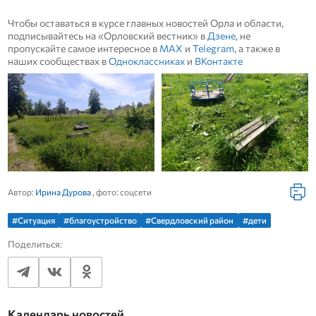
Чтобы оставаться в курсе главных новостей Орла и области,
подписывайтесь на «Орловский вестник» в
Дзене
, не
пропускайте самое интересное в
MAX
и
Telegram
, а также в
наших сообществах в
Одноклассниках
и
ВКонтакте
Автор:
Ирина Дурова
, фото: соцсети
#Ситуация
#благоустройство
#Свердловский район
#дети
Поделиться:
Календарь новостей