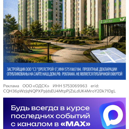
Реклама ООО «ОДСК» ИНН 5753069963 erid:
CQH36pWzJqNQPXPpJdsEU4MtpPjZsLdUK4MroY2Dk71DgL