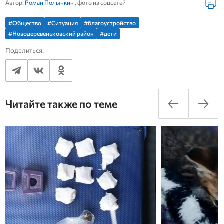
Автор:
Роман Полынкин
, фото из соцсетей
#Общество
#Ситуация
#благоустройство
#Новодеревеньковский район
#дети
Поделиться:
Читайте также по теме