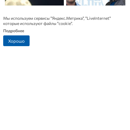
Мы используем сервисы "Яндекс.Метрика", "LiveInternet"
которые используют файлы "cookie".
Подробнее
Хорошо
В Дмитровске принимают
Династия Осюшкиных:
заявления от жителей, чье
«ОВ» продолжает серию
имущество пострадало от
материалов ко Дню
БПЛА
строителя