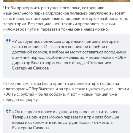
Чтобы прокормить растущее поголовье, сотрудники
национального парка «Орловское полесье» регулярно вывозят
сено и овес на подкормочные площадки, которые разбросаны по
территории. Без специальной техники преодолеть тысячи
километров пути и перевезти тонны сена невозможно.
«У сотрудников было два стареньких прицепа, которые
часто ломались. Из-за этого возникали перебои с
доставкой кормов, а зубры не могут оставаться голодными
в зимний период, особенно малыши», - поделилась с «ОВ»
директор Благотворительного фонда «Созидание»
Екатерина Сачкова.
По ее словам, тогда было принято решение открыть сбор на
платформе «СберВместе» и за три месяца нужная сумма – почти
700 тыс. рублей – была собрана. И вот – новый прицеп уже
передан нацпарку.
«Он не просто новее и лучше, а гораздо вместительнее.
Теперь за один раз можно перевезти в три раза больше
корма и сэкономить силы сотрудников», - отметила
Екатерина Сачкова.