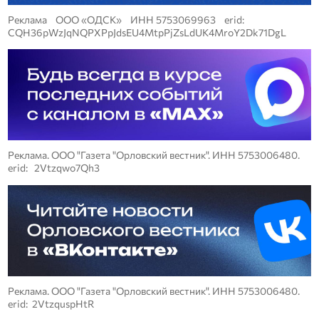
Реклама ООО «ОДСК» ИНН 5753069963 erid:
CQH36pWzJqNQPXPpJdsEU4MtpPjZsLdUK4MroY2Dk71DgL
Реклама. ООО "Газета "Орловский вестник". ИНН 5753006480.
erid: 2Vtzqwo7Qh3
Реклама. ООО "Газета "Орловский вестник". ИНН 5753006480.
erid: 2VtzquspHtR