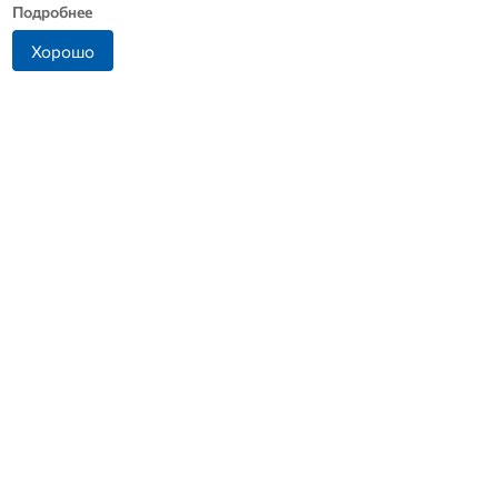
Подробнее
Хорошо
Житель Ливенского
В Дмитровске принимают
района попался на
заявления от жителей, чье
попытке дать взятку
имущество пострадало от
инспектору ДПС
БПЛА