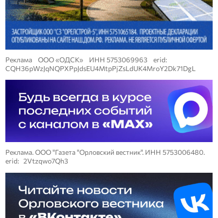
Реклама ООО «ОДСК» ИНН 5753069963 erid:
CQH36pWzJqNQPXPpJdsEU4MtpPjZsLdUK4MroY2Dk71DgL
Реклама. ООО "Газета "Орловский вестник". ИНН 5753006480.
erid: 2Vtzqwo7Qh3