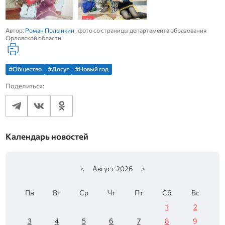
Автор:
Роман Полынкин
, фото со страницы департамента образования
Орловской области
#Общество
#Досуг
#Новый год
Поделиться:
Календарь новостей
<
Август
2026
>
Пн
Вт
Ср
Чт
Пт
Сб
Вс
1
2
3
4
5
6
7
8
9