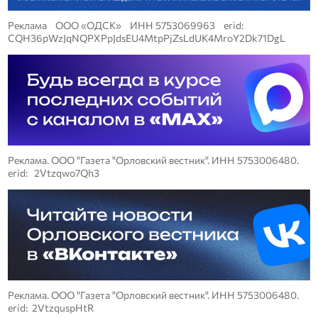
Реклама ООО «ОДСК» ИНН 5753069963 erid:
CQH36pWzJqNQPXPpJdsEU4MtpPjZsLdUK4MroY2Dk71DgL
Реклама. ООО "Газета "Орловский вестник". ИНН 5753006480.
erid: 2Vtzqwo7Qh3
Реклама. ООО "Газета "Орловский вестник". ИНН 5753006480.
erid: 2VtzquspHtR