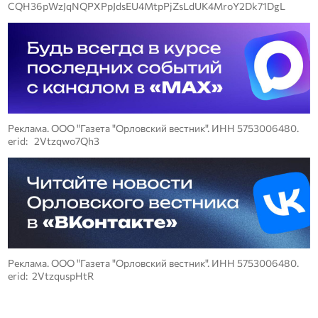
CQH36pWzJqNQPXPpJdsEU4MtpPjZsLdUK4MroY2Dk71DgL
Реклама. ООО "Газета "Орловский вестник". ИНН 5753006480.
erid: 2Vtzqwo7Qh3
Реклама. ООО "Газета "Орловский вестник". ИНН 5753006480.
erid: 2VtzquspHtR