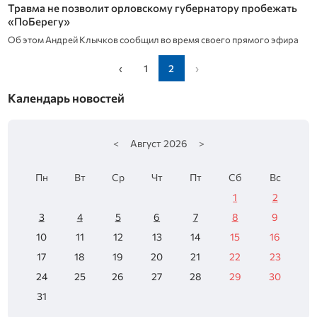
Травма не позволит орловскому губернатору пробежать
«ПоБерегу»
Об этом Андрей Клычков сообщил во время своего прямого эфира
‹
1
2
›
Календарь новостей
<
Август
2026
>
Пн
Вт
Ср
Чт
Пт
Сб
Вс
1
2
3
4
5
6
7
8
9
10
11
12
13
14
15
16
17
18
19
20
21
22
23
24
25
26
27
28
29
30
31