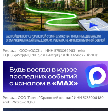
Реклама ООО «ОДСК» ИНН 5753069963 erid:
CQH36pWzJqNQPXPpJdsEU4MtpPjZsLdUK4MroY2Dk71DgL
Реклама. ООО "Газета "Орловский вестник". ИНН 5753006480.
erid: 2Vtzqwo7Qh3