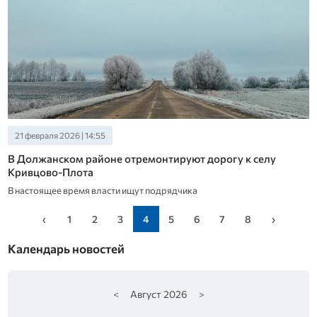
21 февраля 2026 | 14:55
В Должанском районе отремонтируют дорогу к селу
Кривцово-Плота
В настоящее время власти ищут подрядчика
‹
1
2
3
4
5
6
7
8
›
Календарь новостей
<
Август
2026
>