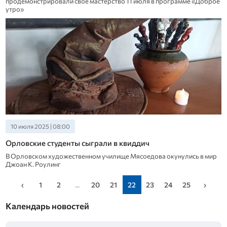
продемонстрировали свое мастерство 11 июля в программе «Доброе
утро»
10 июля 2025 | 08:00
Орловские студенты сыграли в квиддич
В Орловском художественном училище Мясоедова окунулись в мир
Джоан К. Роулинг
‹
1
2
...
20
21
22
23
24
25
›
Календарь новостей