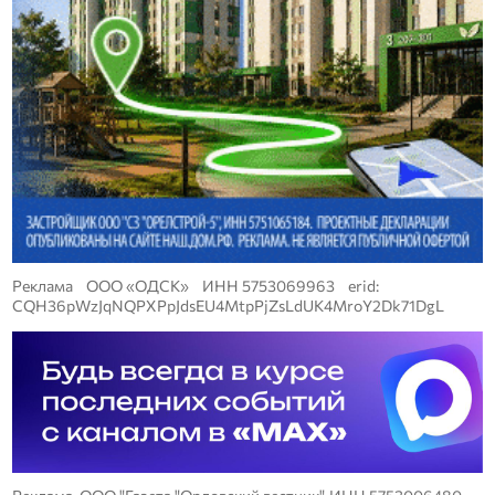
Реклама ООО «ОДСК» ИНН 5753069963 erid:
CQH36pWzJqNQPXPpJdsEU4MtpPjZsLdUK4MroY2Dk71DgL