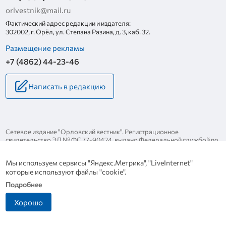
orlvestnik@mail.ru
Фактический адрес редакции и издателя:
302002, г. Орёл, ул. Степана Разина, д. 3, каб. 32.
Размещение рекламы
+7 (4862) 44-23-46
Написать в редакцию
Сетевое издание "Орловский вестник". Регистрационное
свидетельство ЭЛ № ФС 77-90424, выдано Федеральной службой по
надзору за соблюдением законодательства в сфере массовых
коммуникаций и охране культурного наследия 25 ноября 2025 года.
Мы используем сервисы "Яндекс.Метрика", "LiveInternet"
Политика конфиденциальности
которые используют файлы "cookie".
Политика в отношении обработки персональных данных
Подробнее
Хорошо
Разработка сайта
Инфо-сити