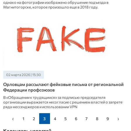
однако на фотографии изображено обрушение подъезда в
Магнитогорске, которое произошло еще в 2018 году.
02 марта 2026 | 15:30
Орловцам рассылают фейковые письма от региональной
Федерации профсоюзов
В «Обращении к трудящимся» за подписью председателя
организации выражается несогласие с решением властей о запрете
ряда мессенджеров и использовании VPN
‹
1
2
3
4
5
6
7
8
9
›
Календарь новостей