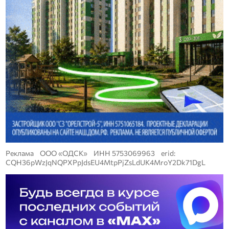
Реклама ООО «ОДСК» ИНН 5753069963 erid:
CQH36pWzJqNQPXPpJdsEU4MtpPjZsLdUK4MroY2Dk71DgL