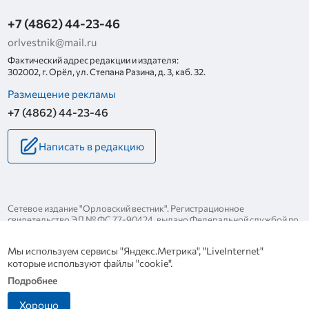
+7 (4862) 44-23-46
orlvestnik@mail.ru
Фактический адрес редакции и издателя:
302002, г. Орёл, ул. Степана Разина, д. 3, каб. 32.
Размещение рекламы
+7 (4862) 44-23-46
Написать в редакцию
Сетевое издание "Орловский вестник". Регистрационное
свидетельство ЭЛ № ФС 77-90424, выдано Федеральной службой по
надзору за соблюдением законодательства в сфере массовых
коммуникаций и охране культурного наследия 25 ноября 2025 года.
Мы используем сервисы "Яндекс.Метрика", "LiveInternet"
Политика конфиденциальности
которые используют файлы "cookie".
Политика в отношении обработки персональных данных
Подробнее
Хорошо