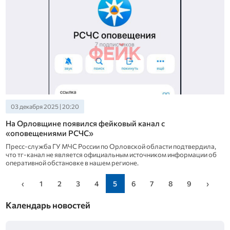
03 декабря 2025 | 20:20
На Орловщине появился фейковый канал с
«оповещениями РСЧС»
Пресс-служба ГУ МЧС России по Орловской области подтвердила,
что тг-канал не является официальным источником информации об
оперативной обстановке в нашем регионе.
‹
1
2
3
4
5
6
7
8
9
›
Календарь новостей