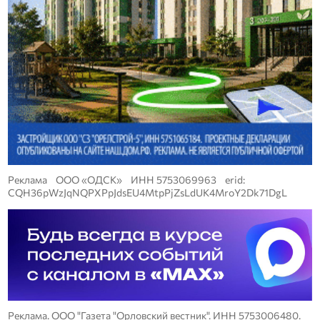
Реклама ООО «ОДСК» ИНН 5753069963 erid:
CQH36pWzJqNQPXPpJdsEU4MtpPjZsLdUK4MroY2Dk71DgL
Реклама. ООО "Газета "Орловский вестник". ИНН 5753006480.