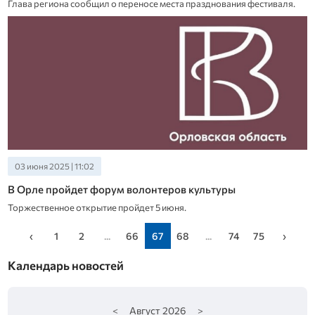
Глава региона сообщил о переносе места празднования фестиваля.
03 июня 2025 | 11:02
В Орле пройдет форум волонтеров культуры
Торжественное открытие пройдет 5 июня.
‹
1
2
...
66
67
68
...
74
75
›
Календарь новостей
<
Август
2026
>