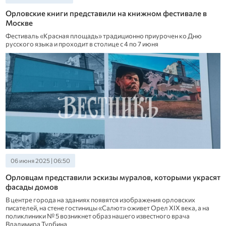
Орловские книги представили на книжном фестивале в
Москве
Фестиваль «Красная площадь» традиционно приурочен ко Дню
русского языка и проходит в столице с 4 по 7 июня
06 июня 2025 | 06:50
Орловцам представили эскизы муралов, которыми украсят
фасады домов
В центре города на зданиях появятся изображения орловских
писателей, на стене гостиницы «Салют» оживет Орел XIX века, а на
поликлиники № 5 возникнет образ нашего известного врача
Владимира Турбина