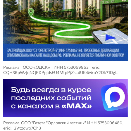
Реклама ООО «ОДСК» ИНН 5753069963 erid:
CQH36pWzJqNQPXPpJdsEU4MtpPjZsLdUK4MroY2Dk71DgL
Реклама. ООО "Газета "Орловский вестник". ИНН 5753006480.
erid: 2Vtzqwo7Qh3