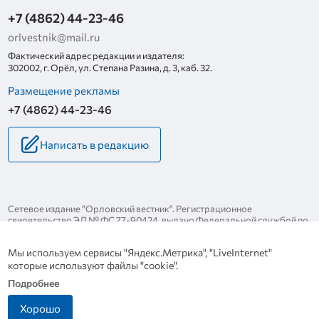
+7 (4862) 44-23-46
orlvestnik@mail.ru
Фактический адрес редакции и издателя:
302002, г. Орёл, ул. Степана Разина, д. 3, каб. 32.
Размещение рекламы
+7 (4862) 44-23-46
Написать в редакцию
Сетевое издание "Орловский вестник". Регистрационное
свидетельство ЭЛ № ФС 77-90424, выдано Федеральной службой по
надзору за соблюдением законодательства в сфере массовых
коммуникаций и охране культурного наследия 25 ноября 2025 года.
Мы используем сервисы "Яндекс.Метрика", "LiveInternet"
Политика конфиденциальности
которые используют файлы "cookie".
Политика в отношении обработки персональных данных
Подробнее
Хорошо