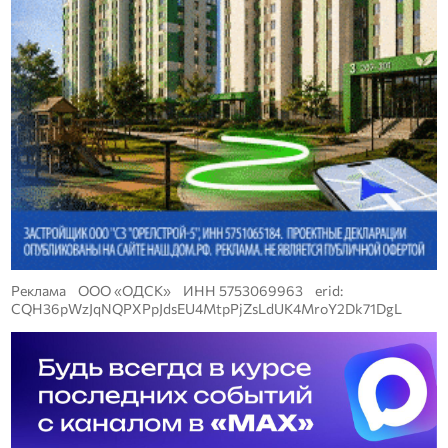
Реклама ООО «ОДСК» ИНН 5753069963 erid:
CQH36pWzJqNQPXPpJdsEU4MtpPjZsLdUK4MroY2Dk71DgL