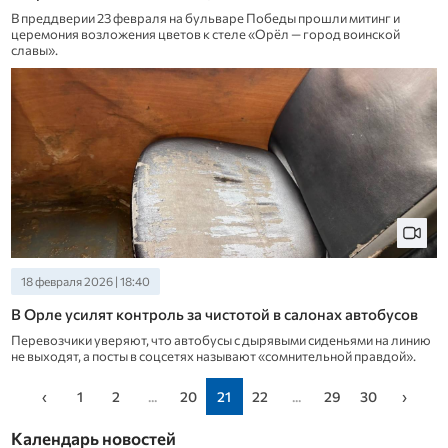
В преддверии 23 февраля на бульваре Победы прошли митинг и
церемония возложения цветов к стеле «Орёл — город воинской
славы».
18 февраля 2026 | 18:40
В Орле усилят контроль за чистотой в салонах автобусов
Перевозчики уверяют, что автобусы с дырявыми сиденьями на линию
не выходят, а посты в соцсетях называют «сомнительной правдой».
‹
1
2
...
20
21
22
...
29
30
›
Календарь новостей