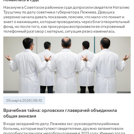
Накануне в Советском районном суде допросили свидетеля Наталию
Труштину по делу советника губернатора Лежнева. Девушка
уверенно начала давать показания, поясняя, что мало что помнит и
знает о махинациях, которые проводились через благотворительный
фонд, но после того, как прокуроры воспроизвели ее откровенный
телефонный разговор с матерью, ситуация резко изменилась.
05 марта 2026 | 06:10
Врачебная тайна: орловских главврачей объединила
общая амнезия
В ходе заседаний по делу Лежнева экс-руководители районных
больниц, которые выступают свидетелями, дружно запамятовали
подробности закупок медоборудования в 2021 году. Именно тогда,