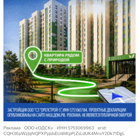
Реклама ООО «ОДСК» ИНН 5753069963 erid:
CQH36pWzJqNQPXPpJdsEU4MtpPjZsLdUK4MroY2Dk71DgL