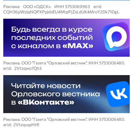
Реклама ООО «ОДСК» ИНН 5753069963 erid:
CQH36pWzJqNQPXPpJdsEU4MtpPjZsLdUK4MroY2Dk71DgL
Реклама. ООО "Газета "Орловский вестник". ИНН 5753006480.
erid: 2Vtzqwo7Qh3
Реклама. ООО "Газета "Орловский вестник". ИНН 5753006480.
erid: 2VtzquspHtR