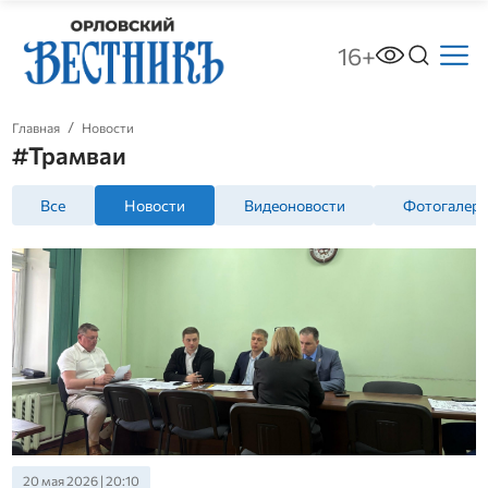
16+
Главная
Новости
#Трамваи
Все
Новости
Видеоновости
Фотогалер
20 мая 2026 | 20:10