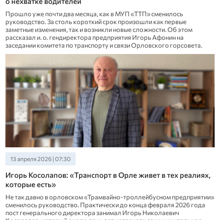
о нехватке водителей
Прошло уже почти два месяца, как в МУП «ТТП» сменилось
руководство. За столь короткий срок произошли как первые
заметные изменения, так и возникли новые сложности. Об этом
рассказал и. о. гендиректора предприятия Игорь Афонин на
заседании комитета по транспорту и связи Орловского горсовета.
13 апреля 2026 | 07:30
Игорь Косолапов: «Транспорт в Орле живет в тех реалиях,
которые есть»
Не так давно в орловском «Трамвайно-троллейбусном предприятии»
сменилось руководство. Практически до конца февраля 2026 года
пост генерального директора занимал Игорь Николаевич