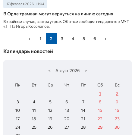
17 февраля 2026 | 11:04
В Орле трамваи могут вернуться на линию сегодня
В крайнем случае, завтра утром. Об этом сообщил гендиректор МУП
«ТТП» Игорь Косолапов.
‹
1
2
3
4
5
6
›
Календарь новостей
<
Август
2026
>
Пн
Вт
Ср
Чт
Пт
Сб
Вс
1
2
3
4
5
6
7
8
9
10
11
12
13
14
15
16
17
18
19
20
21
22
23
24
25
26
27
28
29
30