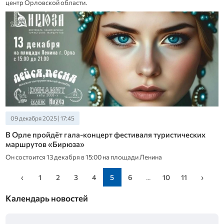
центр Орловской области.
09 декабря 2025 | 17:45
В Орле пройдёт гала-концерт фестиваля туристических
маршрутов «Бирюза»
Он состоится 13 декабря в 15:00 на площади Ленина
‹
1
2
3
4
5
6
...
10
11
›
Календарь новостей