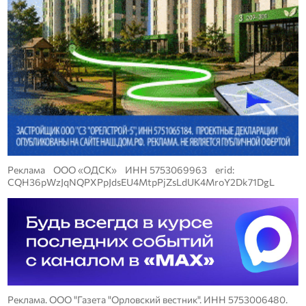
Реклама ООО «ОДСК» ИНН 5753069963 erid:
CQH36pWzJqNQPXPpJdsEU4MtpPjZsLdUK4MroY2Dk71DgL
Реклама. ООО "Газета "Орловский вестник". ИНН 5753006480.