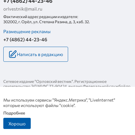
+7 (4862) 44-23-46
orlvestnik@mail.ru
Фактический адрес редакции и издателя:
302002, г. Орёл, ул. Степана Разина, д. 3, каб. 32.
Размещение рекламы
+7 (4862) 44-23-46
Написать в редакцию
Сетевое издание "Орловский вестник". Регистрационное
свидетельство ЭЛ № ФС 77-90424, выдано Федеральной службой по
надзору за соблюдением законодательства в сфере массовых
коммуникаций и охране культурного наследия 25 ноября 2025 года.
Мы используем сервисы "Яндекс.Метрика", "LiveInternet"
Политика конфиденциальности
которые используют файлы "cookie".
Политика в отношении обработки персональных данных
Подробнее
Хорошо
Разработка сайта
Инфо-сити