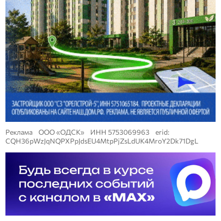
Реклама ООО «ОДСК» ИНН 5753069963 erid:
CQH36pWzJqNQPXPpJdsEU4MtpPjZsLdUK4MroY2Dk71DgL