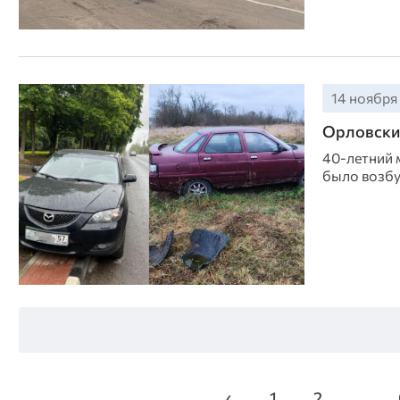
14 ноября 
Орловские
40-летний 
было возбу
‹
1
2
...