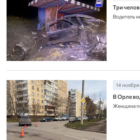
Три челов
Водитель не
14 ноября 
В Орле во
Женщина пе