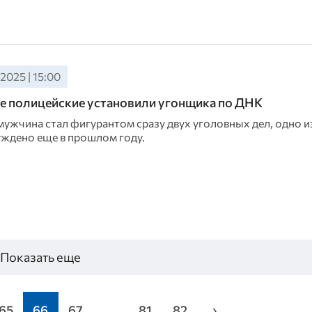
2025 | 15:00
 полицейские установили угонщика по ДНК
мужчина стал фигурантом сразу двух уголовных дел, одно 
ждено еще в прошлом году.
Показать еще
65
66
67
...
81
82
›