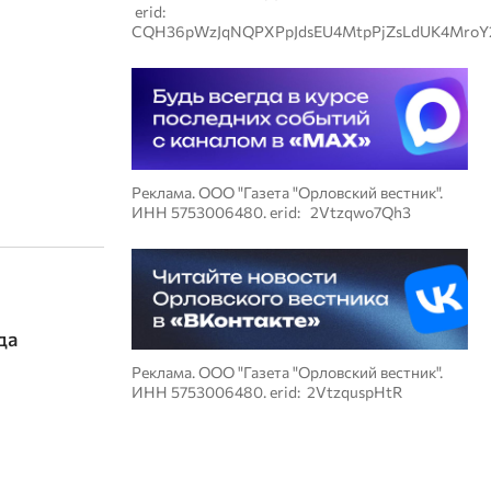
erid:
CQH36pWzJqNQPXPpJdsEU4MtpPjZsLdUK4MroY
Реклама. ООО "Газета "Орловский вестник".
ИНН 5753006480. erid: 2Vtzqwo7Qh3
да
Реклама. ООО "Газета "Орловский вестник".
ИНН 5753006480. erid: 2VtzquspHtR