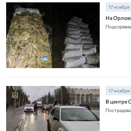
17 ноября 
На Орловщ
Подозревае
17 ноября 
В центре 
Пострадавш