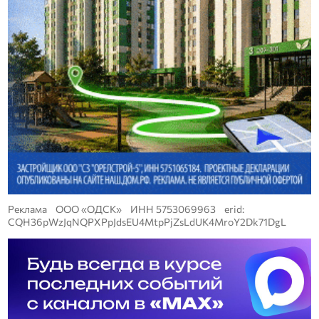
Реклама ООО «ОДСК» ИНН 5753069963 erid:
CQH36pWzJqNQPXPpJdsEU4MtpPjZsLdUK4MroY2Dk71DgL