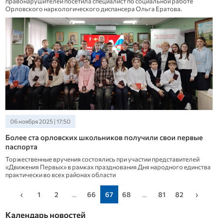
правонарушителей посетила специалист по социальной работе
Орловского наркологического диспансера Ольга Ератова.
06 ноября 2025 | 17:50
Более ста орловских школьников получили свои первые
паспорта
Торжественные вручения состоялись при участии представителей
«Движения Первых» в рамках празднования Дня народного единства
практически во всех районах области
‹
1
2
...
66
67
68
...
81
82
›
Календарь новостей