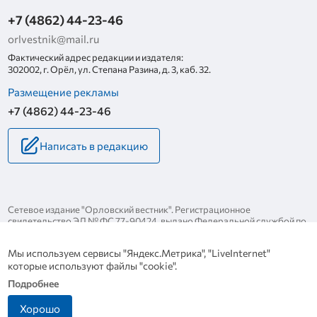
+7 (4862) 44-23-46
orlvestnik@mail.ru
Фактический адрес редакции и издателя:
302002, г. Орёл, ул. Степана Разина, д. 3, каб. 32.
Размещение рекламы
+7 (4862) 44-23-46
Написать в редакцию
Сетевое издание "Орловский вестник". Регистрационное
свидетельство ЭЛ № ФС 77-90424, выдано Федеральной службой по
надзору за соблюдением законодательства в сфере массовых
коммуникаций и охране культурного наследия 25 ноября 2025 года.
Мы используем сервисы "Яндекс.Метрика", "LiveInternet"
Политика конфиденциальности
которые используют файлы "cookie".
Политика в отношении обработки персональных данных
Подробнее
Хорошо