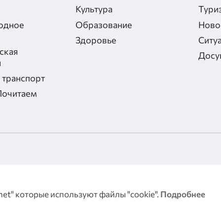
Культура
Тури
одное
Образование
Ново
Здоровье
Ситу
ская
Досу
я
 транспорт
Почитаем
альности
отношении
ерсональных
net" которые используют файлы "cookie".
Подробнее