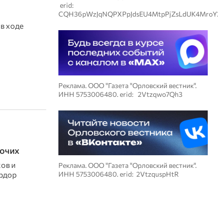
erid:
CQH36pWzJqNQPXPpJdsEU4MtpPjZsLdUK4MroY
в ходе
Реклама. ООО "Газета "Орловский вестник".
ИНН 5753006480. erid: 2Vtzqwo7Qh3
бочих
ов и
Реклама. ООО "Газета "Орловский вестник".
прдор
ИНН 5753006480. erid: 2VtzquspHtR