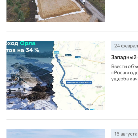
24 февраля
Западный 
Ввести объ
«Росавтодо
ущерба кач
16 августа