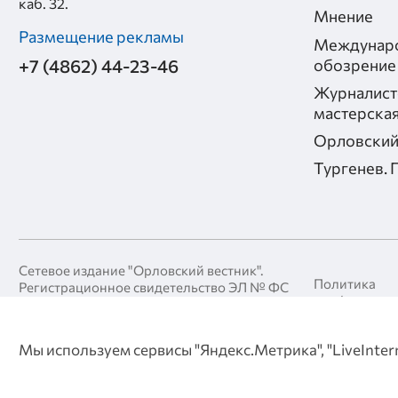
каб. 32.
Мнение
Размещение рекламы
Междунар
+7 (4862) 44-23-46
обозрение
Журналист
мастерска
Орловский
Тургенев. 
Сетевое издание "Орловский вестник".
Политика
Регистрационное свидетельство ЭЛ № ФС
конфиденци
77-90424, выдано Федеральной службой
по надзору за соблюдением
Политика в 
законодательства в сфере массовых
обработки п
Мы используем сервисы "Яндекс.Метрика", "LiveInter
коммуникаций и охране культурного
данных
наследия 25 ноября 2025 года.