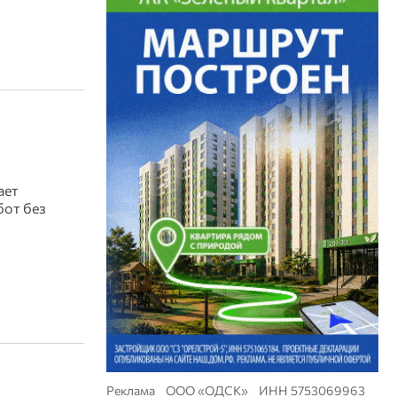
ает
бот без
Реклама ООО «ОДСК» ИНН 5753069963