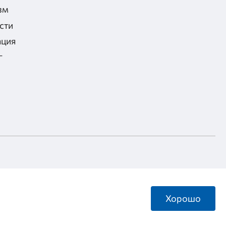
зм
сти
ация
г
Разработка сайта
Инфо-сити
Хорошо