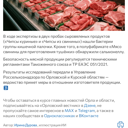
В ходе экспертизы в двух пробах сыровяленых продуктов
(«Чипсы куриные» и «Чипсы из свинины») нашли бактерии
группы кишечной палочки. Кроме того, в полуфабрикате «Мясо
свинины для приготовления тушёнки» обнаружили сальмонеллу.
Безопасность мясной продукции регулируется техническими
регламентами Таможенного союза и ТР ЕАЭС 051/2021.
Результаты исследований передали в Управление
Россельхознадзора по Орловской и Курской областям —
ведомство примет меры в отношении изготовителя продукции.
Чтобы оставаться в курсе главных новостей Орла и области,
подписывайтесь на «Орловский вестник» в
Дзене
, не
пропускайте самое интересное в
MAX
и
Telegram
, а также в
наших сообществах в
Одноклассниках
и
ВКонтакте
Автор:
Ирина Дурова
, иллюстрация ИИ