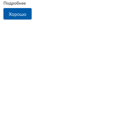
Подробнее
Хорошо
Прокуратура выяснит
Династия Осюшкиных:
причины ДТП в Ливнах, в
«ОВ» продолжает серию
котором погиб водитель
материалов ко Дню
скорой
строителя
+7 (4862) 44-23-46