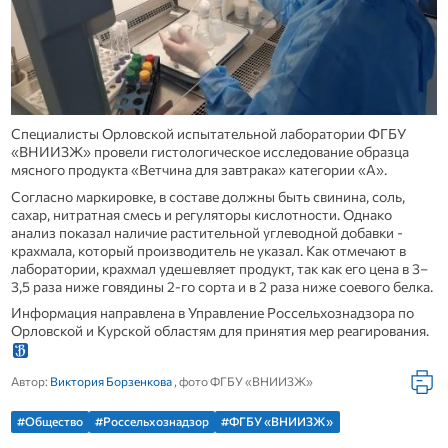
Специалисты Орловской испытательной лаборатории ФГБУ
«ВНИИЗЖ» провели гистологическое исследование образца
мясного продукта «Ветчина для завтрака» категории «А».
Согласно маркировке, в составе должны быть свинина, соль,
сахар, нитратная смесь и регуляторы кислотности. Однако
анализ показал наличие растительной углеводной добавки -
крахмала, который производитель не указал. Как отмечают в
лаборатории, крахмал удешевляет продукт, так как его цена в 3–
3,5 раза ниже говядины 2-го сорта и в 2 раза ниже соевого белка.
Информация направлена в Управление Россельхознадзора по
Орловской и Курской областям для принятия мер реагирования.
Автор:
Виктория Борзенкова
, фото ФГБУ «ВНИИЗЖ»
#Общество
#Россельхознадзор
#ФГБУ «ВНИИЗЖ»