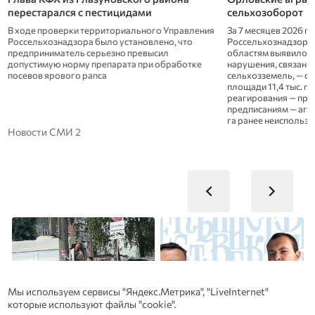
перестарался с пестицидами
сельхозоборот
В ходе проверки территориального Управления
За 7 месяцев 2026 г
Россельхознадзора было установлено, что
Россельхознадзора 
предприниматель серьезно превысил
областям выявило в
допустимую норму препарата при обработке
нарушения, связанны
посевов ярового рапса
сельхозземель, — о
площади 11,4 тыс. г
реагирования — пре
предписаниям — аграр
га ранее неиспольз
Новости СМИ 2
Мы используем сервисы "Яндекс.Метрика", "LiveInternet"
которые используют файлы "cookie".