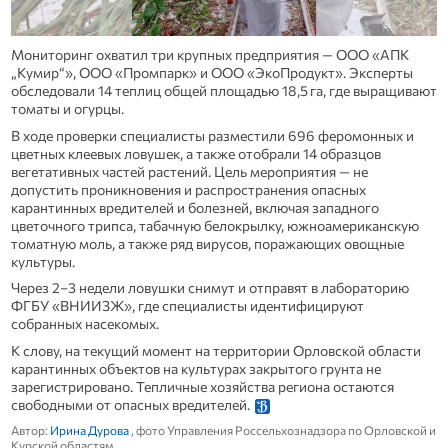
Мониторинг охватил три крупных предприятия — ООО «АПК
„Кумир“», ООО «Промпарк» и ООО «ЭкоПродукт». Эксперты
обследовали 14 теплиц общей площадью 18,5 га, где выращивают
томаты и огурцы.
В ходе проверки специалисты разместили 696 феромонных и
цветных клеевых ловушек, а также отобрали 14 образцов
вегетативных частей растений. Цель мероприятия — не
допустить проникновения и распространения опасных
карантинных вредителей и болезней, включая западного
цветочного трипса, табачную белокрылку, южноамериканскую
томатную моль, а также ряд вирусов, поражающих овощные
культуры.
Через 2–3 недели ловушки снимут и отправят в лабораторию
ФГБУ «ВНИИЗЖ», где специалисты идентифицируют
собранных насекомых.
К слову, на текущий момент на территории Орловской области
карантинных объектов на культурах закрытого грунта не
зарегистрировано. Тепличные хозяйства региона остаются
свободными от опасных вредителей.
Автор:
Ирина Дурова
, фото Управления Россельхознадзора по Орловской и
Курской областям