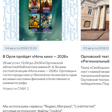
04 августа 2026 | 12:20
03 августа 2026 | 20
В Орле пройдет «Ночь кино — 2026»
Орловский театр 
«Региональный т
29 августа с 12:00 до 20:00 в Орловской
областной библиотеке имени И. А. Бунина
Театр «Свободное п
состоится акция «Ночь кино — 2026». Орловцы и
лист главной незав
гости города смогут бесплатно посмотреть одни
театральной премии 
из самых кассовых фильмов отечественного
Орловские театралы
кинематографа.
победителем. Подроб
Новости СМИ 2
Мы используем сервисы "Яндекс.Метрика", "LiveInternet"
которые используют файлы "cookie".