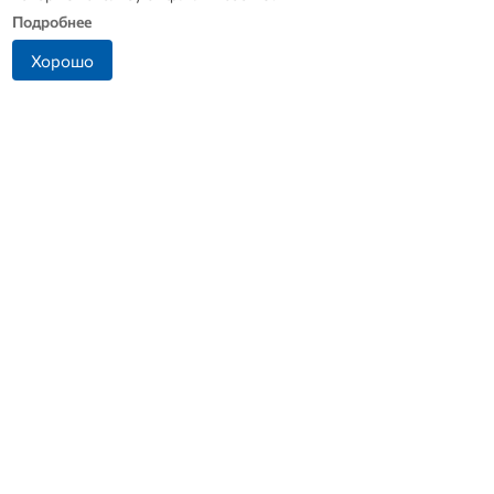
Подробнее
Хорошо
Житель Ливенского
В Дмитровске принимают
района попался на
заявления от жителей, чье
попытке дать взятку
имущество пострадало от
инспектору ДПС
БПЛА