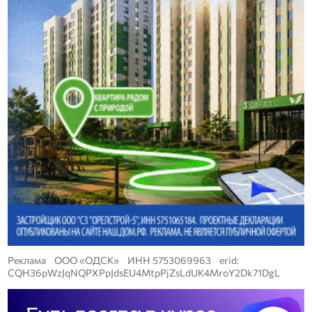
Реклама ООО «ОДСК» ИНН 5753069963 erid:
CQH36pWzJqNQPXPpJdsEU4MtpPjZsLdUK4MroY2Dk71DgL