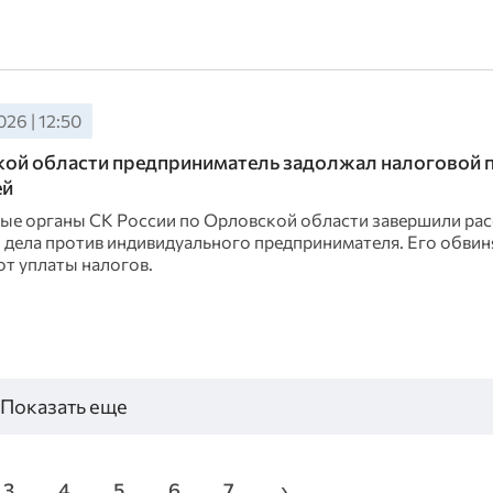
26 | 12:50
ой области предприниматель задолжал налоговой п
ей
ые органы СК России по Орловской области завершили ра
 дела против индивидуального предпринимателя. Его обвин
от уплаты налогов.
Показать еще
3
4
5
6
7
›