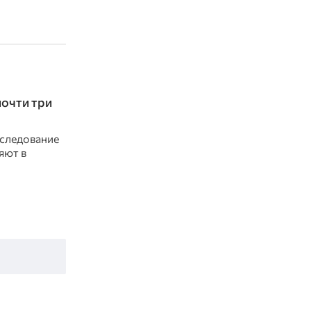
очти три
сследование
яют в