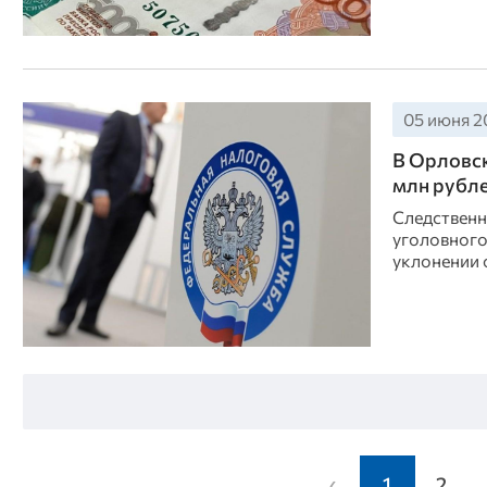
05 июня 20
В Орловск
млн рубл
Следственн
уголовного
уклонении 
‹
1
2