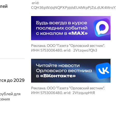
erid:
блей
CQH36pWzJqNQPXPpJdsEU4MtpPjZsLdUK4MroY
Реклама. ООО "Газета "Орловский вестник".
ИНН 5753006480. erid: 2Vtzqwo7Qh3
тся до 2029
Реклама. ООО "Газета "Орловский вестник".
ИНН 5753006480. erid: 2VtzquspHtR
рублей для
жения