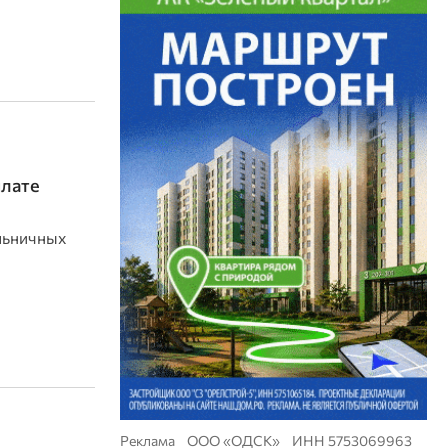
плате
ольничных
Реклама ООО «ОДСК» ИНН 5753069963