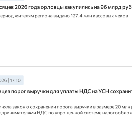
есяцев 2026 года орловцы закупились на 96 млрд ру
период жителям региона выдано 127, 4 млн кассовых чеков
26 | 17:10
цев порог выручки для уплаты НДС на УСН сохрани
иняла закон о сохранении порога выручки в размере 20 млн 
дпринимателями НДС по упрощенной системе налогообло