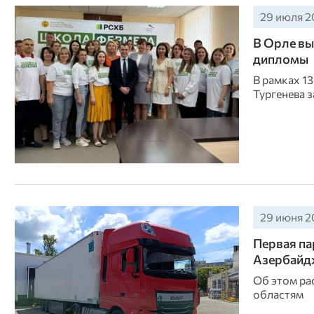
29 июля 20
В Орле в
дипломы
В рамках 1
Тургенева 
29 июня 20
Первая па
Азербайд
Об этом ра
областям