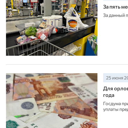
За пять м
За данный 
25 июня 20
Для орлов
года
Госдума пр
уплаты пре