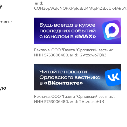
erid:
й
CQH36pWzJqNQPXPpJdsEU4MtpPjZsLdUK4MroY
совые
Реклама. ООО "Газета "Орловский вестник".
ИНН 5753006480. erid: 2Vtzqwo7Qh3
ную
Реклама. ООО "Газета "Орловский вестник".
ИНН 5753006480. erid: 2VtzquspHtR