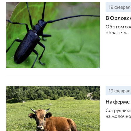
19 февраля
В Орловск
Об этом со
областям.
19 февраля
На ферме 
Сотрудники
на молочно