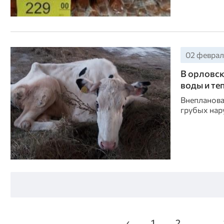
02 февраля
В орловск
воды и те
Внепланова
грубых нар
‹
1
2
...