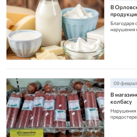
В Орловск
продукци
Благодаря 
нарушения 
09 февраля
В магази
колбасу
Нарушения 
предостере