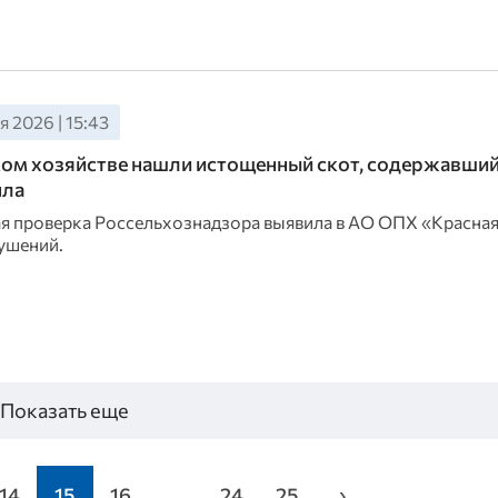
 2026 | 15:43
ом хозяйстве нашли истощенный скот, содержавший
пла
я проверка Россельхознадзора выявила в АО ОПХ «Красная
ушений.
Показать еще
14
15
16
...
24
25
›