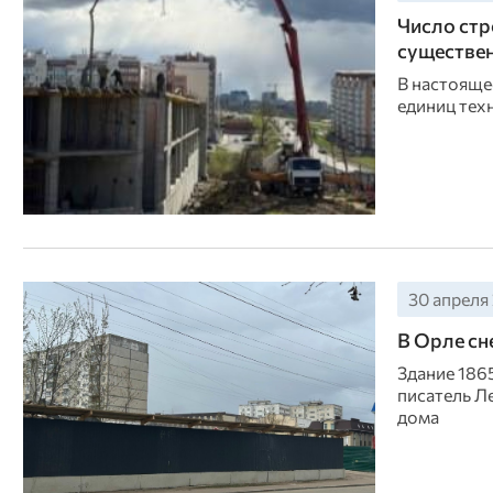
Число стр
существен
В настоящее
единиц тех
30 апреля 
В Орле сн
Здание 1865
писатель Л
дома