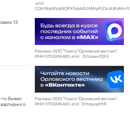
erid:
CQH36pWzJqNQPXPpJdsEU4MtpPjZsLdUK4MroY
овано 13
Реклама. ООО "Газета "Орловский вестник".
ИНН 5753006480. erid: 2Vtzqwo7Qh3
а-то бывал
Реклама. ООО "Газета "Орловский вестник".
оквартирного
ИНН 5753006480. erid: 2VtzquspHtR