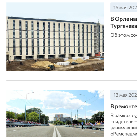
15 мая 202
В Орле на
Тургенева
Об этом со
13 мая 202
В ремонте
В рамках с
свидетель 
занимавший
«Ремспецмос