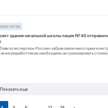
2026 | 07:30
оект здания начальной школы лицея № 40 отправили
у
Главгосэкспертизы России» забраковали некоторые конст
 также разработчикам необходимо актуализировать стоимо
Показать еще
4
5
6
...
17
18
›