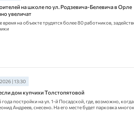
оителей на школе по ул. Родзевича-Белевича в Орле
но увеличат
 время на объекте трудятся более 80 работников, задейств
ники
2026 | 13:30
если дом купчихи Толстопятовой
 года постройки на ул. 1-й Посадской, где, возможно, когд
еонид Андреев, снесено. На его месте будет парковка мног