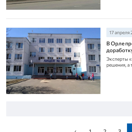
17 апреля 
В Орле пр
доработк
Эксперты «
решения, а
‹
1
2
3