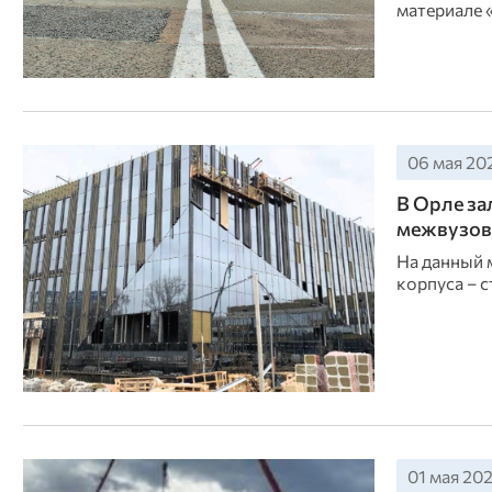
материале 
06 мая 202
В Орле з
межвузов
На данный 
корпуса – с
01 мая 202