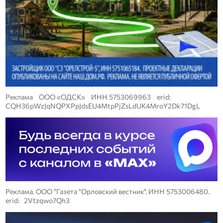
Реклама ООО «ОДСК» ИНН 5753069963 erid:
CQH36pWzJqNQPXPpJdsEU4MtpPjZsLdUK4MroY2Dk71DgL
Реклама. ООО "Газета "Орловский вестник". ИНН 5753006480.
erid: 2Vtzqwo7Qh3