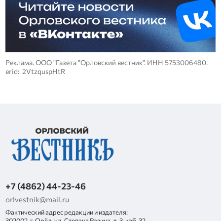
Реклама. ООО "Газета "Орловский вестник". ИНН 5753006480.
erid: 2VtzquspHtR
+7 (4862) 44-23-46
orlvestnik@mail.ru
Фактический адрес редакции и издателя:
302002, г. Орёл, ул. Степана Разина, д. 3, каб. 32.