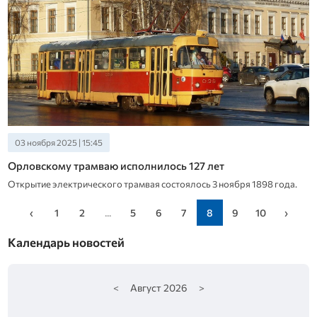
03 ноября 2025 | 15:45
Орловскому трамваю исполнилось 127 лет
Открытие электрического трамвая состоялось 3 ноября 1898 года.
‹
1
2
...
5
6
7
8
9
10
›
Календарь новостей
<
Август
2026
>