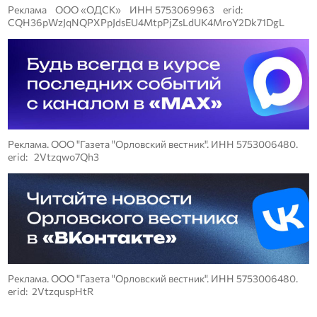
Реклама ООО «ОДСК» ИНН 5753069963 erid:
CQH36pWzJqNQPXPpJdsEU4MtpPjZsLdUK4MroY2Dk71DgL
Реклама. ООО "Газета "Орловский вестник". ИНН 5753006480.
erid: 2Vtzqwo7Qh3
Реклама. ООО "Газета "Орловский вестник". ИНН 5753006480.
erid: 2VtzquspHtR