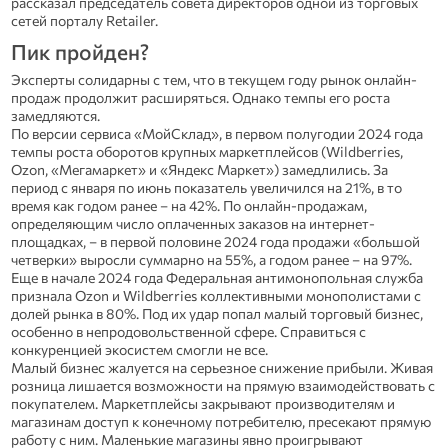
рассказал председатель совета директоров одной из торговых
сетей порталу Retailer.
Пик пройден?
Эксперты солидарны с тем, что в текущем году рынок онлайн-
продаж продолжит расширяться. Однако темпы его роста
замедляются.
По версии сервиса «МойСклад», в первом полугодии 2024 года
темпы роста оборотов крупных маркетплейсов (Wildberries,
Ozon, «Мегамаркет» и «Яндекс Маркет») замедлились. За
период с января по июнь показатель увеличился на 21%, в то
время как годом ранее – на 42%. По онлайн-продажам,
определяющим число оплаченных заказов на интернет-
площадках, – в первой половине 2024 года продажи «большой
четверки» выросли суммарно на 55%, а годом ранее – на 97%.
Еще в начале 2024 года Федеральная антимонопольная служба
признала Ozon и Wildberries коллективными монополистами с
долей рынка в 80%. Под их удар попал малый торговый бизнес,
особенно в непродовольственной сфере. Справиться с
конкуренцией экосистем смогли не все.
Малый бизнес жалуется на серьезное снижение прибыли. Живая
розница лишается возможности на прямую взаимодействовать с
покупателем. Маркетплейсы закрывают производителям и
магазинам доступ к конечному потребителю, пресекают прямую
работу с ним. Маленькие магазины явно проигрывают