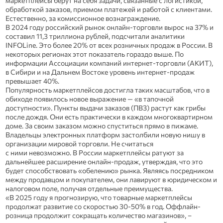
маркетплейсы берут на себя задачи, связанные с логистикой,
обработкой заказов, приемом платежей и работой с клиентами.
Естественно, за комиссионное вознаграждение.
В 2024 году российский рынок онлайн-торговли вырос на 37% и
составил 11,3 триллиона рублей, подсчитали аналитики
INFOLine. Это более 20% от всех розничных продаж в России. В
некоторых регионах этот показатель гораздо выше. По
информации Ассоциации компаний интернет-торговли (АКИТ),
в Сибири и на Дальнем Востоке уровень интернет-продаж
превышает 40%.
Популярность маркетплейсов достигла таких масштабов, что в
обиходе появилось новое выражение — «в тапочной
доступности». Пункты выдачи заказов (ПВЗ) растут как грибы
после дождя. Они есть практически в каждом многоквартирном
доме. За своим заказом можно спуститься прямо в пижаме.
Владельцы электронных платформ застолбили новую нишу в
организации мировой торговли. Не считаться
с ними невозможно. В России маркетплейсы ратуют за
дальнейшее расширение онлайн-продаж, утверждая, что это
будет способствовать «обелению» рынка. Являясь посредником
между продавцом и покупателем, они лавируют в юридическом и
налоговом поле, получая отдельные преимущества.
«В 2025 году я прогнозирую, что товарные маркетплейсы
продолжат развитие со скоростью 30-50% в год. Оффлайн-
розница продолжит сокращать количество магазинов», –